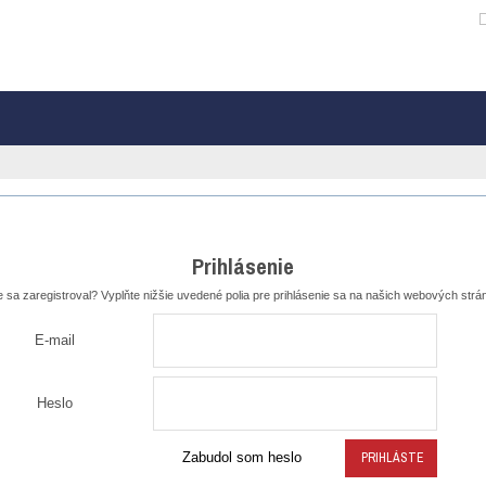
Čeština
Polski
English
Français
Español
Prihlásenie
e sa zaregistroval? Vyplňte nižšie uvedené polia pre prihlásenie sa na našich webových strá
E-mail
Heslo
Zabudol som heslo
PRIHLÁSTE