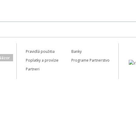
SA
Pravidlá použitia
Banky
Názor
Poplatky a provízie
Programe Partnerstvo
Partneri